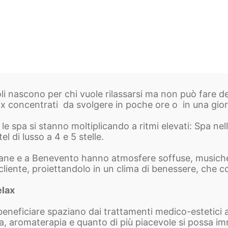
poli nascono per chi vuole rilassarsi ma non può fare d
x concentrati da svolgere in poche ore o in una gior
ni le spa si stanno moltiplicando a ritmi elevati: Spa n
l di lusso a 4 e 5 stelle.
liane e a Benevento hanno atmosfere soffuse, musiche 
cliente, proiettandolo in un clima di benessere, che con
elax
eneficiare spaziano dai trattamenti medico-estetici a q
a, aromaterapia e quanto di più piacevole si possa i