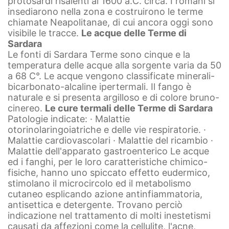
protosardi risalenti al 1600 a.C. circa. I romani si
insediarono nella zona e costruirono le terme
chiamate Neapolitanae, di cui ancora oggi sono
visibile le tracce.
Le acque delle Terme di
Sardara
Le fonti di Sardara Terme sono cinque e la
temperatura delle acque alla sorgente varia da 50
a 68 C°. Le acque vengono classificate minerali-
bicarbonato-alcaline ipertermali. Il fango è
naturale e si presenta argilloso e di colore bruno-
cinereo.
Le cure termali delle Terme di Sardara
Patologie indicate:
· Malattie
otorinolaringoiatriche e delle vie respiratorie.
·
Malattie cardiovascolari
· Malattie del ricambio
·
Malattie dell'apparato gastroenterico
Le acque
ed i fanghi, per le loro caratteristiche chimico-
fisiche, hanno uno spiccato effetto eudermico,
stimolano il microcircolo ed il metabolismo
cutaneo esplicando azione antinfiammatoria,
antisettica e detergente. Trovano perciò
indicazione nel trattamento di molti inestetismi
causati da affezioni come la cellulite, l'acne,