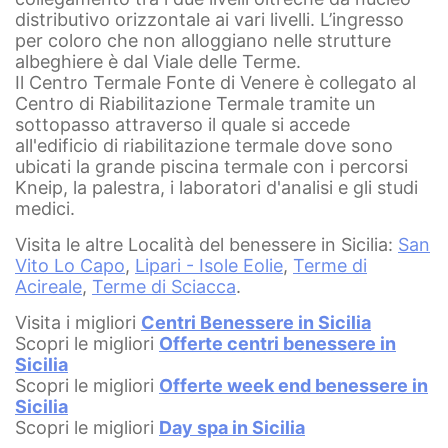
distributivo orizzontale ai vari livelli. L’ingresso
per coloro che non alloggiano nelle strutture
albeghiere è dal Viale delle Terme.
Il Centro Termale Fonte di Venere è collegato al
Centro di Riabilitazione Termale tramite un
sottopasso attraverso il quale si accede
all'edificio di riabilitazione termale dove sono
ubicati la grande piscina termale con i percorsi
Kneip, la palestra, i laboratori d'analisi e gli studi
medici.
Visita le altre Località del benessere in Sicilia:
San
Vito Lo Capo
,
Lipari - Isole Eolie
,
Terme di
Acireale
,
Terme di Sciacca
.
Visita i migliori
Centri Benessere in Sicilia
Scopri le migliori
Offerte centri benessere in
Sicilia
Scopri le migliori
Offerte week end benessere in
Sicilia
Scopri le migliori
Day spa in Sicilia