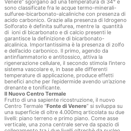
Venere” sgorgano ad una temperatura di 34° e
sono classificate fra le acque termo-minerali-
sulfuree-bicarbonato-alcaliniche con presenza di
acido carbonico. Grazie alla presenza di Idrogeno
Solforato è definita sulfurea, mentre la quantità
di ioni di bicarbonato e di calcio presenti le
garantisce la definizione di bicarbonato-
alcalinica. Importantissima è la presenza di zolfo
e dell’acido carbonico. Il primo, agendo da
antinfiammatorio e antitossico, attiva la
rigenerazione cellulare, il secondo stimola l’intero
sistema vascolare e, in base alle differenti
temperature di applicazione, produce effetti
benefici anche per l’epidermide avendo un’azione
drenante e tonificante.
Il Nuovo Centro Termale
Frutto di una sapiente ricostruzione, il nuovo
Centro Termale “
Fonte di Venere
” si sviluppa su
una superficie di oltre 4.000mq articolata su due
livelli: piano terreno e primo piano. Come asse
verticale, una zona centrale serve da spazio di
collegamento tra i due livelli oltrechè da nucleo