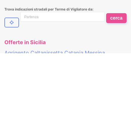
Trova indicazioni stradali per Terme di Vigliatore da:
cerca
Offerte in Sicilia
Agrigento
Caltanissetta
Catania
Messina
Trapani
Palermo
Ragusa
Siracusa
Ricevi aggiornamenti sulle Offerte degli Hotel
su Benessere Viaggi