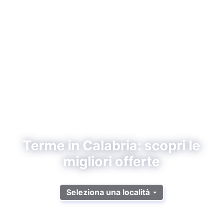
Terme in Calabria: scopri le
migliori offerte
Seleziona una località