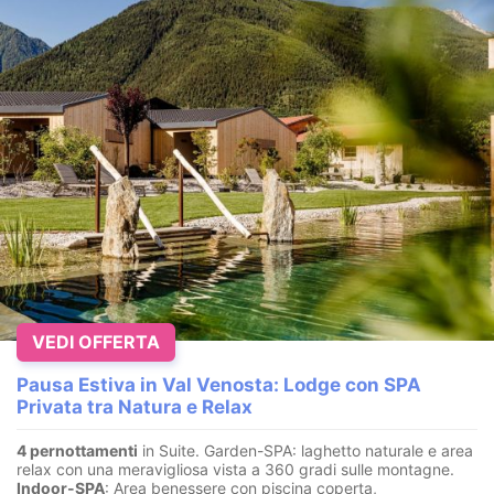
VEDI OFFERTA
Pausa Estiva in Val Venosta: Lodge con SPA
Privata tra Natura e Relax
4 pernottamenti
in Suite. Garden-SPA: laghetto naturale e area
relax con una meravigliosa vista a 360 gradi sulle montagne.
Indoor-SPA
: Area benessere con piscina coperta,