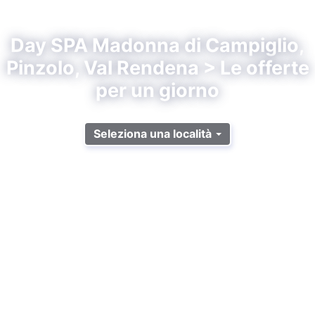
Day SPA Madonna di Campiglio,
Pinzolo, Val Rendena > Le offerte
per un giorno
Seleziona una località