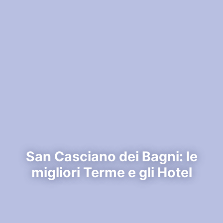
San Casciano dei Bagni: le
migliori Terme e gli Hotel