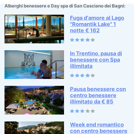
Alberghi benessere e Day spa di San Casciano dei Bagni:
Fuga d'amore al Lago
"Romantik Lake" 1
notte € 162
In Trentino, pausa di
benessere con Spa
illimitata
Pausa benessere con
centro benessere
illimitato da € 85
Week end romantico
con centro benessere