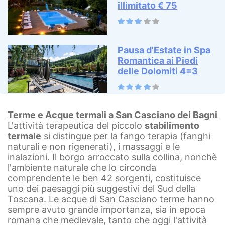
illimitato € 75
Pausa d'Estate in Spa
Romantica ai Piedi
delle Dolomiti 4=3
Terme e Acque termali a San Casciano dei Bagni
L'attività terapeutica del piccolo
stabilimento
termale
si distingue per la fango terapia (fanghi
naturali e non rigenerati), i massaggi e le
inalazioni. Il borgo arroccato sulla collina, nonchè
l'ambiente naturale che lo circonda
comprendente le ben 42 sorgenti, costituisce
uno dei paesaggi più suggestivi del Sud della
Toscana. Le acque di San Casciano terme hanno
sempre avuto grande importanza, sia in epoca
romana che medievale, tanto che oggi l'attività