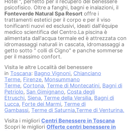
Hotel ", perfetto per il recupero del benessere
psicofisico. Oltre a fanghi, bagni e inalazioni, il
Fonteverde Natural Spa Resort
offre i
trattamenti estetici per il corpo e per il viso
tonificanti nuovi ed esclusivi, ideati dall'équipe
medico scientifica del Centro.La piscina è
alimentata dall'acqua termale ed è attrezzata con
idromassaggi naturali in cascata, idromassaggi a
getto sotto " colli di Cigno" e panche sommerse
per il massimo confort.
Visita le altre Località del benessere
in
Toscana
:
Bagno Vignoni
,
Chianciano
Terme
,
Firenze
,
Monsummano
Terme
,
Cortona
,
Terme di Montecatini
,
Bagni di
Petriolo
,
San Gimignano
,
Costa degli
Etruschi
,
Siena
,
Terme della Versilia
,
Bagni di
Lucca
,
Forte dei Marmi
,
Terme di
Gambassi
,
Terme di Saturnia
,
Terme di Venturina.
Visita i migliori
Centri Benessere in Toscana
Scopri le migliori
Offerte centri benessere in