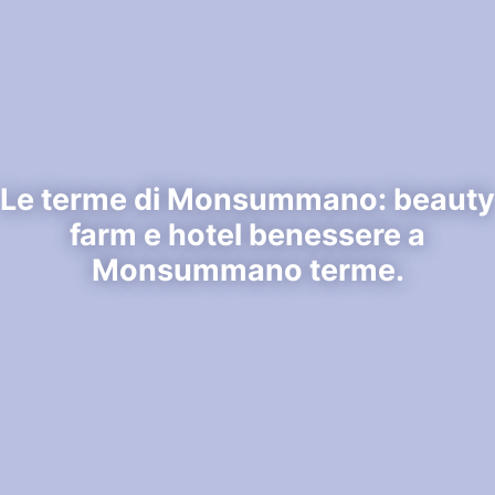
Le terme di Monsummano: beauty
farm e hotel benessere a
Monsummano terme.