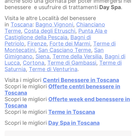
anche solo una giornata per poter immergersi nel
benessere e usufruire di trattamenti
Day Spa
.
Visita le altre Località del benessere
in
Toscana
:
Bagno Vignoni
,
Chianciano
Terme
,
Costa degli Etruschi
,
Punta Ala e
Castiglione della Pescaia
,
Bagni di
Petriolo
,
Firenze
,
Forte dei Marmi
,
Terme di
Montecatini
,
San Casciano Terme
,
San
Gimignano
,
Siena
,
Terme della Versilia
,
Bagni di
Lucca
,
Cortona
,
Terme di Gambassi
,
Terme di
Saturnia
,
Terme di Venturina
.
Visita i migliori
Centri Benessere in Toscana
Scopri le migliori
Offerte centri benessere in
Toscana
Scopri le migliori
Offerte week end benessere in
Toscana
Scopri le migliori
Terme in Toscana
Scopri le migliori
Day Spa in Toscana