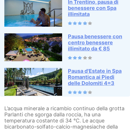
In Trentino, pausa di
benessere con Spa
illimitata
Pausa benessere con
centro benessere
illimitato da € 85
Pausa d'Estate in Spa
Romantica ai Piedi
delle Dolomiti 4=3
L’acqua minerale a ricambio continuo della grotta
Parlanti che sgorga dalla roccia, ha una
temperatura costante di 34 °C. Le acque
bicarbonato-solfato-calcio-magnesiache della