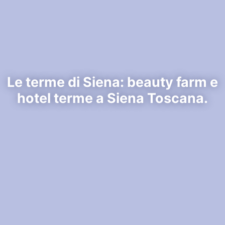
Le terme di Siena: beauty farm e
hotel terme a Siena Toscana.