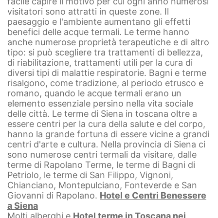
facile capire il motivo per cui ogni anno numerosi
visitatori sono attratti in queste zone. Il
paesaggio e l'ambiente aumentano gli effetti
benefici delle acque termali. Le terme hanno
anche numerose proprietà terapeutiche e di altro
tipo: si può scegliere tra trattamenti di bellezza,
di riabilitazione, trattamenti utili per la cura di
diversi tipi di malattie respiratorie.
Bagni e terme
risalgono, come tradizione, al periodo etrusco e
romano, quando le acque termali erano un
elemento essenziale persino nella vita sociale
delle città. Le terme di Siena in toscana oltre a
essere centri per la cura della salute e del corpo,
hanno la grande fortuna di essere vicine a grandi
centri d'arte e cultura. Nella provincia di Siena ci
sono numerose centri termali da visitare, dalle
terme di Rapolano Terme, le terme di Bagni di
Petriolo, le terme di San Filippo, Vignoni,
Chianciano, Montepulciano, Fonteverde e San
Giovanni di Rapolano.
Hotel e Centri Benessere
a Siena
Molti alberghi e
Hotel terme in Toscana nei