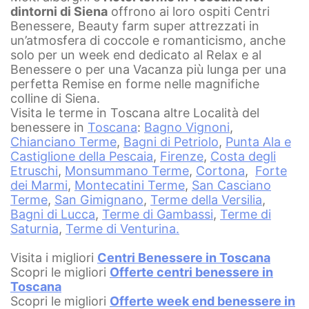
dintorni di Siena
offrono ai loro ospiti Centri
Benessere, Beauty farm super attrezzati in
un’atmosfera di coccole e romanticismo, anche
solo per un week end dedicato al Relax e al
Benessere o per una Vacanza più lunga per una
perfetta Remise en forme nelle magnifiche
colline di Siena.
Visita le terme in Toscana altre Località del
benessere in
Toscana
:
Bagno Vignoni
,
Chianciano Terme
,
Bagni di Petriolo
,
Punta Ala e
Castiglione della Pescaia
,
Firenze
,
Costa degli
Etruschi
,
Monsummano Terme
,
Cortona
,
Forte
dei Marmi
,
Montecatini Terme
,
San Casciano
Terme
,
San Gimignano
,
Terme della Versilia
,
Bagni di Lucca
,
Terme di Gambassi
,
Terme di
Saturnia
,
Terme di Venturina
.
Visita i migliori
Centri Benessere in Toscana
Scopri le migliori
Offerte centri benessere in
Toscana
Scopri le migliori
Offerte week end benessere in