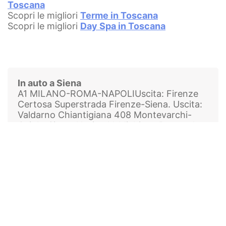
Toscana
Scopri le migliori
Terme in Toscana
Scopri le migliori
Day Spa in Toscana
In auto a Siena
A1 MILANO-ROMA-NAPOLI
Uscita: Firenze
Certosa Superstrada Firenze-Siena. Uscita:
Valdarno Chiantigiana 408 Montevarchi-
Gaiole-Siena. Uscita: Valdichiana Raccordo
Bettolle-Siena (S.S 326). Uscita: Chiusi –
Chianciano Terme S.S.146 S.R.2 Cassia
In
treno a Siena
Milano - Firenze - Chiusi - Roma
Roma -
Chiusi - Siena
Firenze - Empoli - Siena
Pisa -
Empoli - Siena
Orbetello - Grosseto -
Buonconvento - Siena
Arezzo - Sinalunga -
Siena
Perugia - Terontola - Chiusi -
Siena
Campiglia - Follonica - Montepescali -