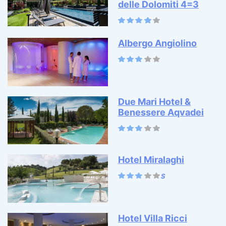
delle Dolomiti 4=3
Albergo Angiolino
Due Mari Hotel &
Benessere Aqvadei
Hotel Miralaghi
Hotel Villa Ricci