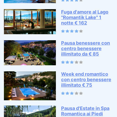
Fuga d'amore al Lago
"Romantik Lake" 1
notte € 162
Pausa benessere con
centro benessere
illimitato da € 85
Week end romantico
con centro benessere
illimitato € 75
Pausa d'Estate in Spa
Romantica ai Piedi