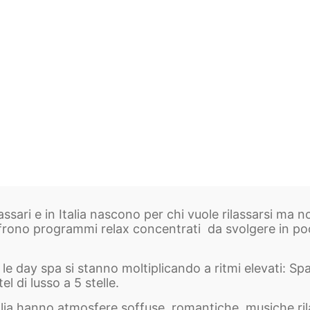
assari e in Italia nascono per chi vuole rilassarsi ma n
frono programmi relax concentrati da svolgere in po
nni le day spa si stanno moltiplicando a ritmi elevati: S
l di lusso a 5 stelle.
talia hanno atmosfere soffuse, romantiche, musiche ril