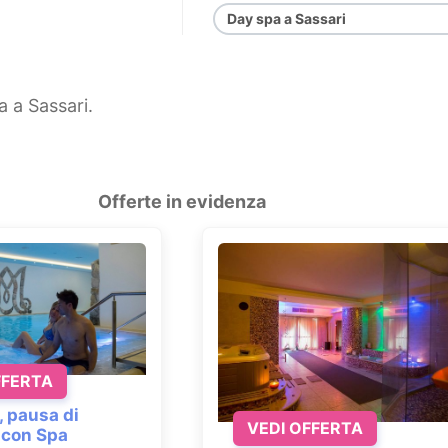
Day spa a Sassari
a a Sassari.
Offerte in evidenza
FFERTA
, pausa di
VEDI OFFERTA
 con Spa