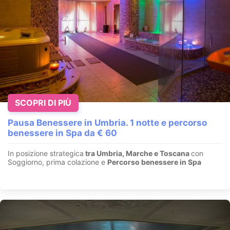
SHORT STAY DA 5 A 6 GIORNI -8%
SCOPRI DI PIÙ
Castelrotto - Alpe di Siusi - Alto Adige
Pausa Benessere in Umbria. 1 notte e percorso
* 08.03.2026 - 15.03.2026: 805 € a persona / pensione 3/4 *
benessere in Spa da € 60
30.04.2026 - 05.07.2026: 780€ a persona / pensione 3/4...
VEDI OFFERTA
In posizione strategica
tra Umbria, Marche e Toscana
con
Soggiorno, prima colazione e
Percorso benessere in Spa