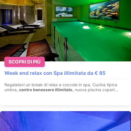
Soggiorni relax fra le Dolomiti
SCOPRI DI PIÙ
Valles - Val Pusteria - Dolomiti - Alto Adige
Week end relax con Spa illimitata da € 85
In
Val Pusteria
con panorama mozzafiato,
1.400 m²
Aquapura
Spa
,
Piscina
coperta e all'aperto riscaldata, mondo delle ...
Regalatevi un break di relax e coccole in spa. Cucina tipica
umbra,
centro benessere illimitato
, nuova piscina copert...
VEDI HOTEL