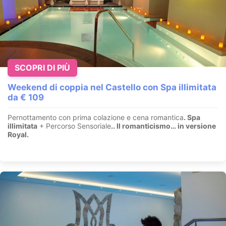
SCOPRI DI PIÙ
In Famiglia ai piedi delle Dolomiti - Sconti per
Bambini
Weekend di coppia nel Castello con Spa illimitata
Commezzadura - Val di Sole - Trentino
da € 109
Posizione fantastica in
Val di Sole
. 1/2 pensione, Spa Goccia
Pernottamento con prima colazione e cena romantica
. Spa
d’oro con
piscina
e zone saune. Mini club
illimitata
+ Percorso Sensoriale
.
. Il romanticismo… in versione
Royal.
VEDI HOTEL