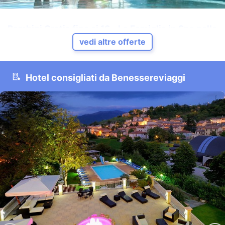
Bambini Gratis fino ai 16 - La Famiglia in Spa nelle
Dolomiti
vedi altre offerte
Fai della Paganella - Dolomiti - Trentino
In una delle
SPA più belle e grandi del Trentino
: La Dolce vita
Hotel consigliati da Benessereviaggi
spa con 5
vasche riscaldate
oltre i 30°C, 1200 mq di area
saune
VEDI HOTEL