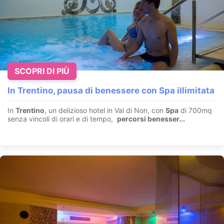
SCOPRI DI PIÙ
Puro benessere per la famiglia sull’incantevole
In Trentino, pausa di benessere con Spa illimitata
altopiano del Brentonico
Brentonico - Monte Baldo - Trentino
In
Trentino
, un delizioso hotel in Val di Non, con
Spa
di 700mq
senza vincoli di orari e di tempo,
percorsi benesser...
Esplorate le nuove aree spa per
famiglie
e adulti
– 2.500m2 di
benessere,
tra trattamenti rilassanti, private spa e i...
VEDI HOTEL