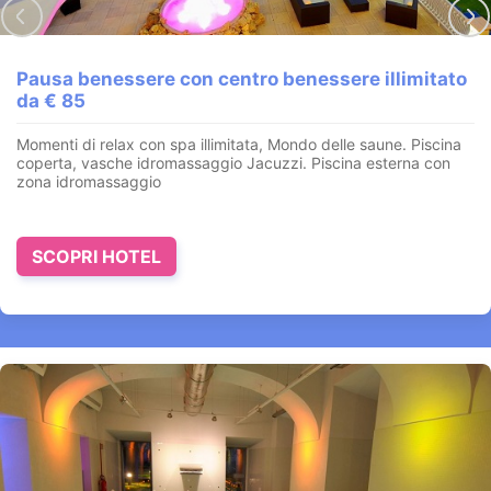
Pausa benessere con centro benessere illimitato
da € 85
in famiglia Spa 3.000 mq, piscine infinity,
scenario da favola
Momenti di relax con spa illimitata, Mondo delle saune. Piscina
Merano - Alto Adige
coperta, vasche idromassaggio Jacuzzi. Piscina esterna con
zona idromassaggio
"Sky
Spa
"di 3.200 mq,
piscine Infinity
, vasche
idromassaggio
,
vista panoramica su Merano città e sulle
montagne circo...
SCOPRI HOTEL
VEDI HOTEL