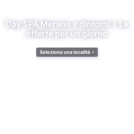
Day SPA Merano e dintorni > Le
offerte per un giorno
Seleziona una località