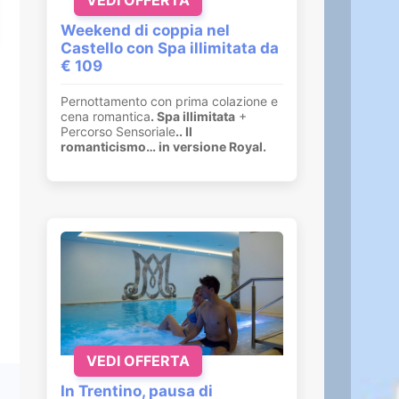
Weekend di coppia nel
Castello con Spa illimitata da
€ 109
Pernottamento con prima colazione e
cena romantica
. Spa illimitata
+
Percorso Sensoriale
.
. Il
romanticismo… in versione Royal.
VEDI OFFERTA
In Trentino, pausa di