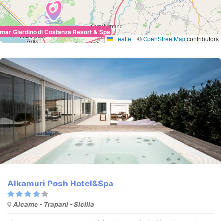
mar Giardino di Costanza Resort & Spa
Leaflet
|
©
OpenStreetMap
contributors
Alkamuri Posh Hotel&Spa
Alcamo - Trapani - Sicilia