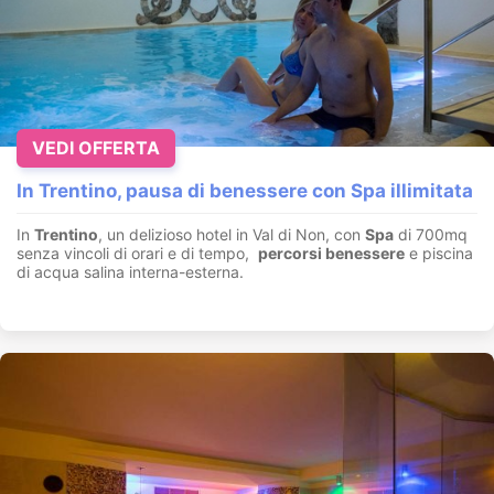
VEDI OFFERTA
In Trentino, pausa di benessere con Spa illimitata
In
Trentino
, un delizioso hotel in Val di Non, con
Spa
di 700mq
senza vincoli di orari e di tempo,
percorsi benessere
e piscina
di acqua salina interna-esterna.