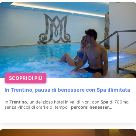
SCOPRI DI PIÙ
In Trentino, pausa di benessere con Spa illimitata
In
Trentino
, un delizioso hotel in Val di Non, con
Spa
di 700mq
senza vincoli di orari e di tempo,
percorsi benesser...