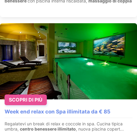
benessere
con piscina interna riscaldata,
massaggio di coppia
SCOPRI DI PIÙ
Week end relax con Spa illimitata da € 85
Regalatevi un break di relax e coccole in spa. Cucina tipica
umbra,
centro benessere illimitato
, nuova piscina copert...