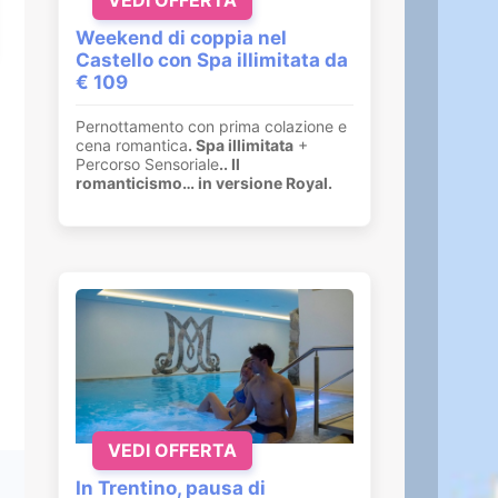
Weekend di coppia nel
Castello con Spa illimitata da
€ 109
Pernottamento con prima colazione e
cena romantica
. Spa illimitata
+
Percorso Sensoriale
.
. Il
romanticismo… in versione Royal.
VEDI OFFERTA
In Trentino, pausa di