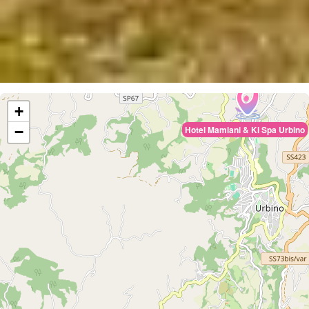
+
−
Hotel Mamiani & Ki Spa Urbino