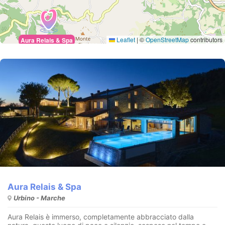
Leaflet
|
©
OpenStreetMap
contributors
Aura Relais & Spa
Aura Relais & Spa
Urbino - Marche
Aura Relais è immerso, completamente abbracciato dalla