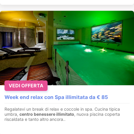
VEDI OFFERTA
Week end relax con Spa illimitata da € 85
Regalatevi un break di relax e coccole in spa. Cucina tipica
umbra,
centro benessere illimitato
, nuova piscina coperta
riscaldata e tanto altro ancora..