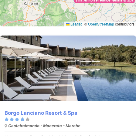
Leaflet
|
©
OpenStreetMap
contributors
Borgo Lanciano Resort & Spa
Castelraimondo - Macerata - Marche