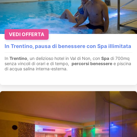
VEDI OFFERTA
In Trentino, pausa di benessere con Spa illimitata
In
Trentino
, un delizioso hotel in Val di Non, con
Spa
di 700mq
senza vincoli di orari e di tempo,
percorsi benessere
e piscina
di acqua salina interna-esterna.