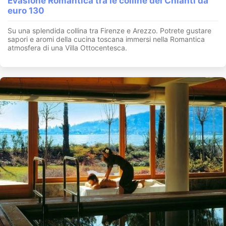
Evasione Romantica tra le colline del Chianti da
euro 130
Su una splendida collina tra Firenze e Arezzo. Potrete gustare
sapori e aromi della cucina toscana immersi nella Romantica
atmosfera di una Villa Ottocentesca.