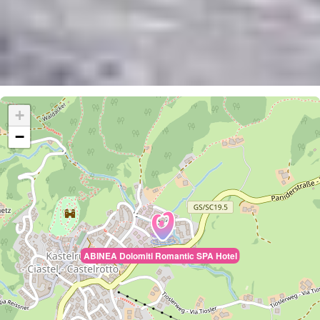
+
−
ABINEA Dolomiti Romantic SPA Hotel