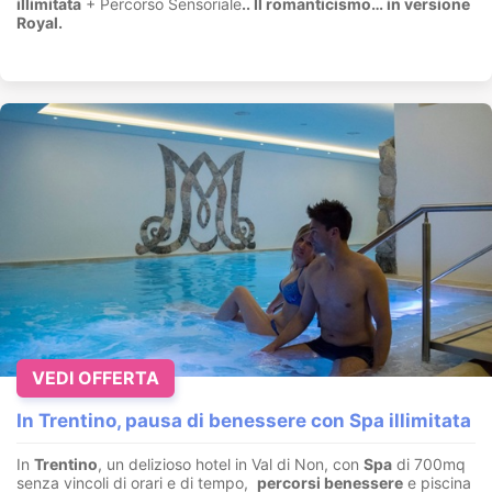
illimitata
+ Percorso Sensoriale
.
. Il romanticismo… in versione
Royal.
VEDI OFFERTA
In Trentino, pausa di benessere con Spa illimitata
In
Trentino
, un delizioso hotel in Val di Non, con
Spa
di 700mq
senza vincoli di orari e di tempo,
percorsi benessere
e piscina