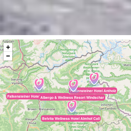
+
−
Falkensteiner Hotel Antholz
Falkensteiner Hotel Falkensteinerhof
Albergo & Wellness Resort Windschar
Belvita Wellness Hotel Almhof Call