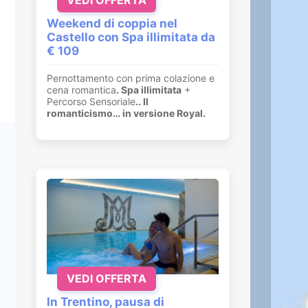
Weekend di coppia nel
Castello con Spa illimitata da
€ 109
Pernottamento con prima colazione e
cena romantica
. Spa illimitata
+
Percorso Sensoriale
.
. Il
romanticismo… in versione Royal.
VEDI OFFERTA
In Trentino, pausa di