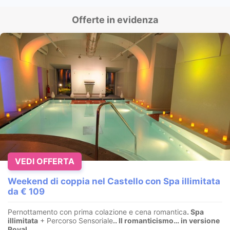
Offerte in evidenza
VEDI OFFERTA
Weekend di coppia nel Castello con Spa illimitata
da € 109
Pernottamento con prima colazione e cena romantica
. Spa
illimitata
+ Percorso Sensoriale
.
. Il romanticismo… in versione
Royal.