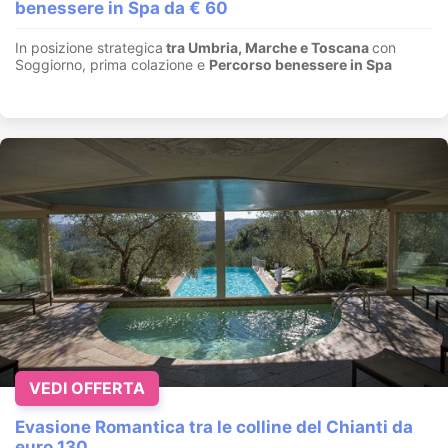
benessere in Spa da € 60
In posizione strategica
tra Umbria, Marche e Toscana
con
Soggiorno, prima colazione e
Percorso benessere in Spa
VEDI OFFERTA
Evasione Romantica tra le colline del Chianti da
euro 130