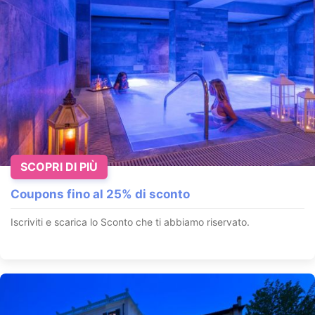
25 Aprile sul Lago
Lovere - Lago d'Iseo - Lombardia
SE DESIDERI RILASSARTI NELLA NOSTRA SPA OGNI GIORNO
PER DUE ORE, PER TUTTO IL TUO SOGGIORNO, IL
PACCHETTO SPA È QUELLO CH...
SCOPRI DI PIÙ
VEDI OFFERTA
Coupons fino al 25% di sconto
Iscriviti e scarica lo Sconto che ti abbiamo riservato.