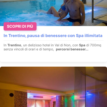
Fuga nella "Sky Spa" con vista mozzafiato.
Merano - Alto Adige
SCOPRI DI PIÙ
Montagne, relax e benessere: Centro benessere "
Sky Spa
",
Terme Merano collegate direttamente all'Hotel
con zona
In Trentino, pausa di benessere con Spa illimitata
pisci...
In
Trentino
, un delizioso hotel in Val di Non, con
Spa
di 700mq
VEDI HOTEL
senza vincoli di orari e di tempo,
percorsi benesser...