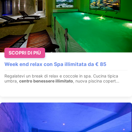
"Evasione Romantica 1- 2-3 notti" con 8
trattamenti
Figline Valdarno - Firenze - Chianti - Toscana
SCOPRI DI PIÙ
Giorni di Benessere
tra le colline del Chianti
. Potrete gustare
sapori e aromi della cucina toscana immersi nella Rom...
Week end relax con Spa illimitata da € 85
VEDI OFFERTA
Regalatevi un break di relax e coccole in spa. Cucina tipica
umbra,
centro benessere illimitato
, nuova piscina copert...