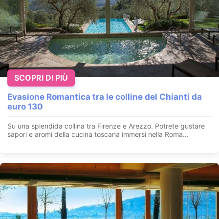
25 Aprile in Spa vicino al Lago di Como
Uggiate Trevano - Como - Lombardia
Scappa dalla frenesia della settimana per concederti una notte
SCOPRI DI PIÙ
rigenerante nel nostro Natural Relais. Concediti una paus...
VEDI HOTEL
Evasione Romantica tra le colline del Chianti da
euro 130
Su una splendida collina tra Firenze e Arezzo. Potrete gustare
sapori e aromi della cucina toscana immersi nella Roma...