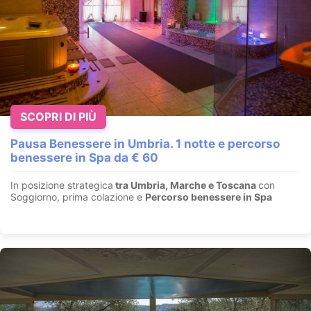
2 Cuori in Toscana 1/2/3 Notti da Euro 190,00
Figline Valdarno - Firenze - Chianti - Toscana
Giorni di Benessere
tra le colline del Chianti
. Potrete gustare
sapori e aromi della cucina toscana immersi nella Rom...
SCOPRI DI PIÙ
VEDI OFFERTA
Pausa Benessere in Umbria. 1 notte e percorso
benessere in Spa da € 60
In posizione strategica
tra Umbria, Marche e Toscana
con
Soggiorno, prima colazione e
Percorso benessere in Spa