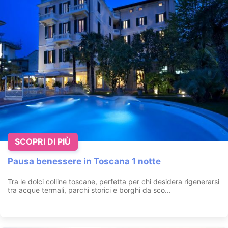
Pausa benessere in Spa al mare da € 54.5 per p.
Loano - Savona - Liguria
IL PACCHETTO COMPRENDE PERNOTTAMENTO per 2 persone
INGRESSO SPA per 2 persone (1h e 30 min) Accesso alla
palestra Parcheg...
VEDI OFFERTA
SCOPRI DI PIÙ
Pausa benessere in Toscana 1 notte
Tra le dolci colline toscane, perfetta per chi desidera rigenerarsi
tra acque termali, parchi storici e borghi da sco...