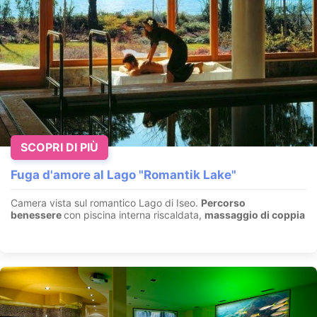
Fuga romantica. Un momento perfetto, tra cielo e
lago…
Gargnano – Lago di Garda - Brescia - Lombardia
Soggiorno benessere in
Junior Suite
con accesso al
Mondo
Lefay SPA
di 3.800 mq, 1 percorso benessere di coppia in
Pri...
SCOPRI DI PIÙ
VEDI OFFERTA
Fuga d'amore al Lago "Romantik Lake"
Camera vista sul romantico Lago di Iseo.
Percorso
benessere
con piscina interna riscaldata,
massaggio di coppia