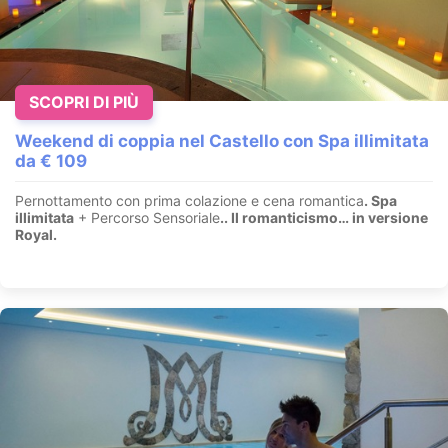
Fuga Romantica per il Ponte del 25 Aprile in
Umbria
Città di Castello - Perugia - Umbria
SCOPRI DI PIÙ
Soggiorno in mezza pensione con Ingresso alla Spa e
Massaggio di Coppia
Weekend di coppia nel Castello con Spa illimitata
da € 109
VEDI OFFERTA
Pernottamento con prima colazione e cena romantica
. Spa
illimitata
+ Percorso Sensoriale
.
. Il romanticismo… in versione
Royal.