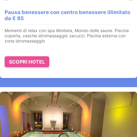
Ponti di Primavera nella Città di Romeo e Giulietta
Pausa benessere con centro benessere illimitato
Dossobuono di Villafranca - Verona
da € 85
Immersi nel benessere nella città dell'amore con
pernottamento, camera, colazione,
SPA
,
degustazione di vini
Momenti di relax con spa illimitata, Mondo delle saune. Piscina
presso i...
coperta, vasche idromassaggio Jacuzzi. Piscina esterna con
zona idromassaggio
VEDI OFFERTA
SCOPRI HOTEL